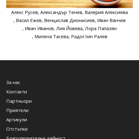
Алекс Русев
, Александър Тенев
, Валерия Алексиева
, Васил Ежев
, Венцислав Дионисиев
, Иван Ванчев
, Иван Иванов
, Лия Йовева
, Лора Папазян
, Милена Тасева
, Радостин Ралев
За нас
Контакти
Партньори
Приятели
Артикули
Отстъпки
Благотворителна дейност