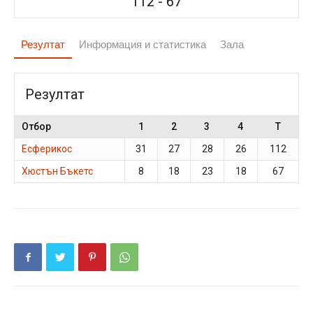
112
-
67
Резултат
Информация и статистика
Зала
Резултат
Отбор
1
2
3
4
T
Есферикос
31
27
28
26
112
Хюстън Бъкетс
8
18
23
18
67