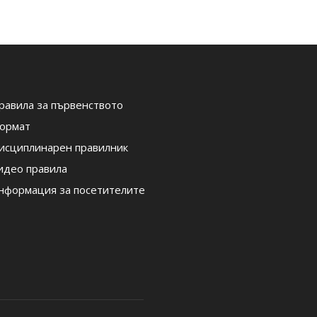
равила за първенството
ормат
исциплинарен правилник
идео правила
нформация за посетителите