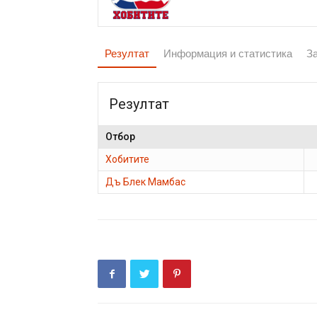
Резултат
Информация и статистика
З
Резултат
Отбор
Хобитите
Дъ Блек Мамбас