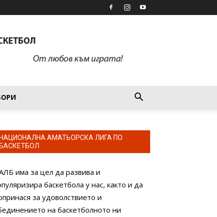
БОРИ
НАЦИОНАЛНА АМАТЬОРСКА ЛИГА ПО
БАСКЕТБОЛ
АЛБ има за цел да развива и
опуляризира баскетбола у нас, както и да
опринася за удоволствието и
бединението на баскетболното ни