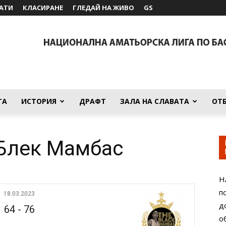
АТИ
КЛАСИРАНЕ
ГЛЕДАЙ НА ЖИВО
GS
ТА
ИСТОРИЯ
ДРАФТ
ЗАЛА НА СЛАВАТА
ОТ
 Блек Мамбас
Н
п
18.03.2023
д
64
-
76
о