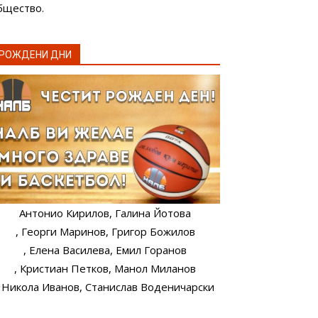
бщество.
РОЖДЕНИ ДНИ
Антонио Кирилов
, Галина Йотова
, Георги Маринов
, Григор Божилов
, Елена Василева
, Емил Горанов
, Кристиан Петков
, Манол Миланов
, Никола Иванов
, Станислав Воденичарски