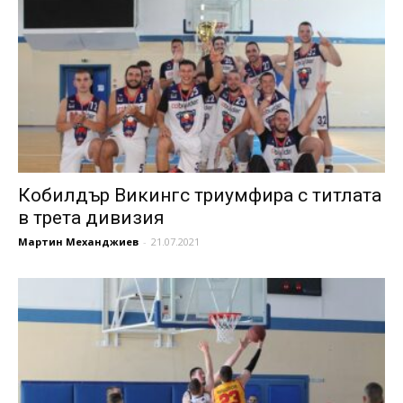
Кобилдър Викингс триумфира с титлата
в трета дивизия
Мартин Механджиев
-
21.07.2021