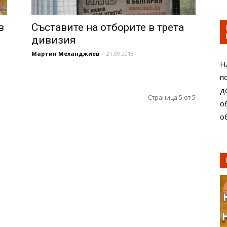
в
Съставите на отборите в трета
дивизия
Мартин Механджиев
-
21.09.2018
Н
п
д
Страница 5 от 5
о
о