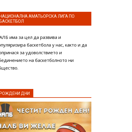
НАЦИОНАЛНА АМАТЬОРСКА ЛИГА ПО
БАСКЕТБОЛ
АЛБ има за цел да развива и
опуляризира баскетбола у нас, както и да
опринася за удоволствието и
бединението на баскетболното ни
бщество.
РОЖДЕНИ ДНИ