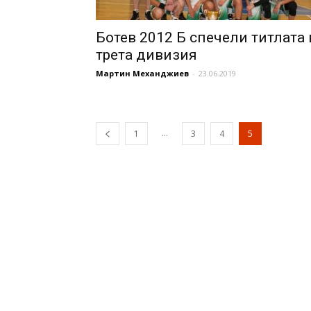
Ботев 2012 Б спечели титлата 
трета дивизия
Мартин Механджиев
-
23.06.2019
...
1
3
4
5