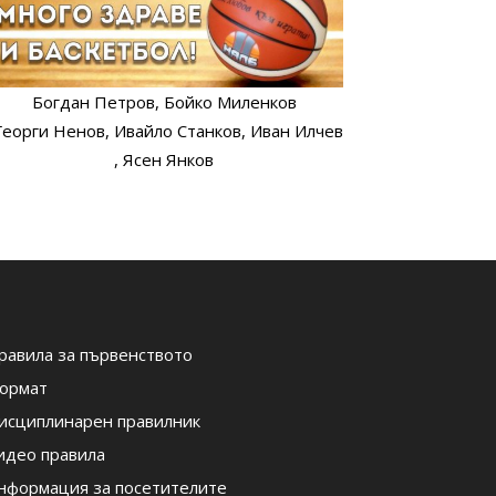
Богдан Петров
, Бойко Миленков
 Георги Ненов
, Ивайло Станков
, Иван Илчев
, Ясен Янков
равила за първенството
ормат
исциплинарен правилник
идео правила
нформация за посетителите