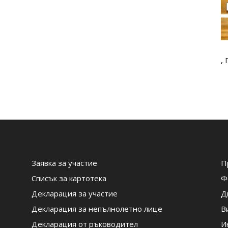
,
Заявка за участие
П
Списък за картотека
Ф
Декларация за участие
Д
Декларация за непълнолетно лице
В
Декларация от ръководител
И