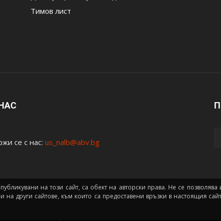
Тимов лист
 НАС
П
жи се с нас:
us_nalb@abv.bg
 публикувани на този сайт, са обект на авторски права. Не се позволяв
ни на други сайтове, към които са предоставени връзки в настоящия са