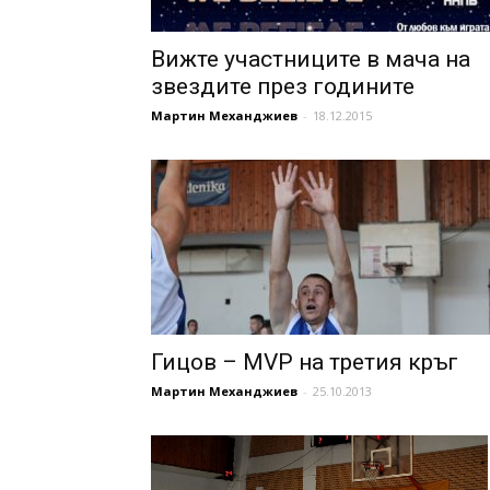
Вижте участниците в мача на
звездите през годините
Мартин Механджиев
-
18.12.2015
Гицов – MVP на третия кръг
Мартин Механджиев
-
25.10.2013