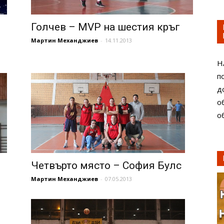
Голчев – MVP на шестия кръг
Мартин Механджиев
-
14.11.2013
Н
п
д
о
о
Четвърто място – София Булс
Мартин Механджиев
-
07.05.2013