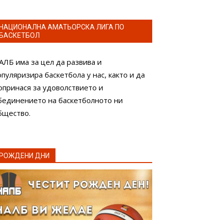
НАЦИОНАЛНА АМАТЬОРСКА ЛИГА ПО
БАСКЕТБОЛ
АЛБ има за цел да развива и
опуляризира баскетбола у нас, както и да
опринася за удоволствието и
бединението на баскетболното ни
бщество.
РОЖДЕНИ ДНИ