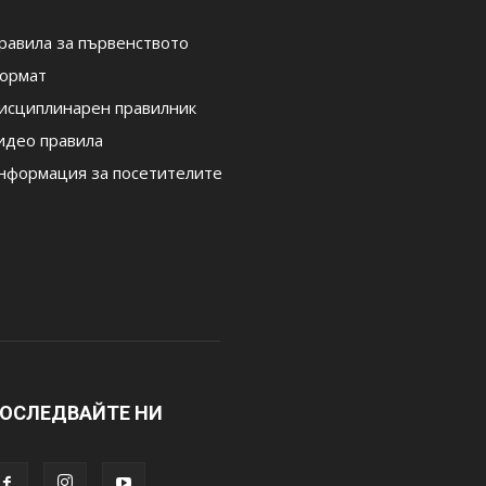
равила за първенството
ормат
исциплинарен правилник
идео правила
нформация за посетителите
ОСЛЕДВАЙТЕ НИ