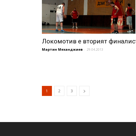
Локомотив е вторият финалис
Мартин Механджиев
-
29.04.2013
1
2
3