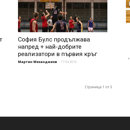
т
София Булс продължава
напред + най-добрите
реализатори в първия кръг
Мартин Механджиев
-
17.04.2013
Страница 1 от 3