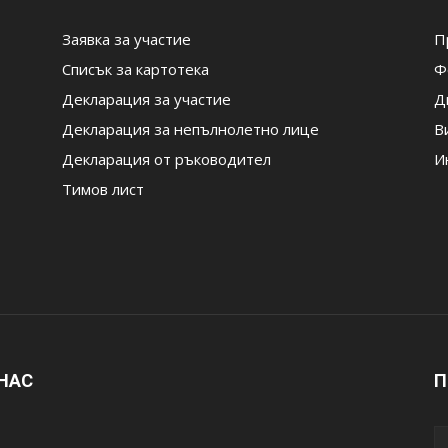
Заявка за участие
П
Списък за картотека
Ф
Декларация за участие
Д
Декларация за непълнолетно лице
В
Декларация от ръководител
И
Тимов лист
 НАС
П