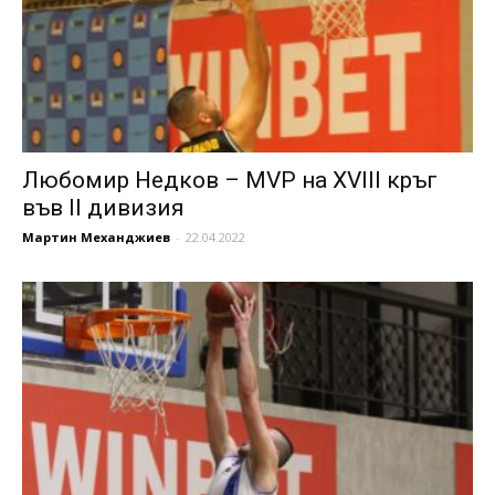
Любомир Недков – MVP на XVIII кръг
във II дивизия
Мартин Механджиев
-
22.04.2022