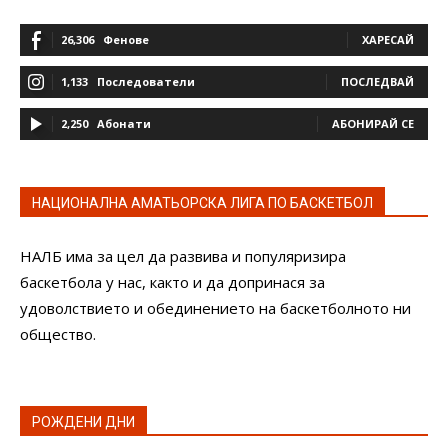
26,306
Фенове
ХАРЕСАЙ
1,133
Последователи
ПОСЛЕДВАЙ
2,250
Абонати
АБОНИРАЙ СЕ
НАЦИОНАЛНА АМАТЬОРСКА ЛИГА ПО БАСКЕТБОЛ
НАЛБ има за цел да развива и популяризира
баскетбола у нас, както и да допринася за
удоволствието и обединението на баскетболното ни
общество.
РОЖДЕНИ ДНИ