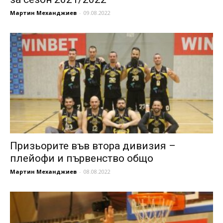
Мартин Механджиев
-
09.08.2022
Призьорите във втора дивизия –
плейофи и първенство общо
Мартин Механджиев
-
08.08.2022