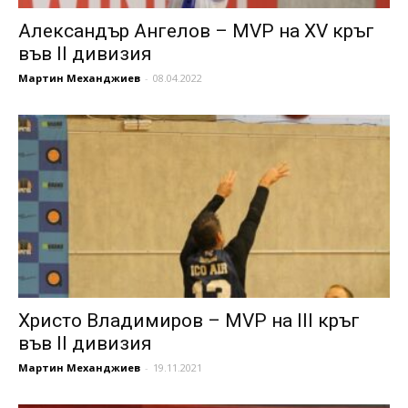
Александър Ангелов – MVP на XV кръг
във II дивизия
Мартин Механджиев
-
08.04.2022
Христо Владимиров – MVP на III кръг
във II дивизия
Мартин Механджиев
-
19.11.2021