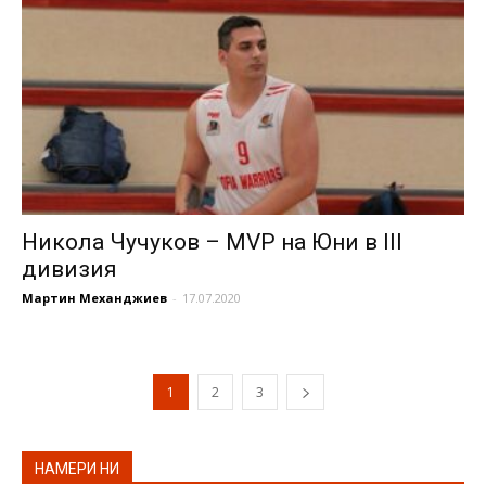
Никола Чучуков – MVP на Юни в III
дивизия
Мартин Механджиев
-
17.07.2020
1
2
3
НАМЕРИ НИ