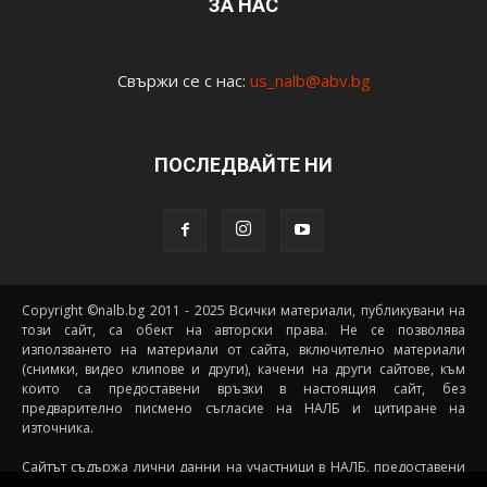
ЗА НАС
Свържи се с нас:
us_nalb@abv.bg
ПОСЛЕДВАЙТЕ НИ
Copyright ©nalb.bg 2011 - 2025 Всички материали, публикувани на
този сайт, са обект на авторски права. Не се позволява
използването на материали от сайта, включително материали
(снимки, видео клипове и други), качени на други сайтове, към
които са предоставени връзки в настоящия сайт, без
предварително писмено съгласие на НАЛБ и цитиране на
източника.
Сайтът съдържа лични данни на участници в НАЛБ, предоставени
доброволно от самите тях (и със съгласието на техните родители, в