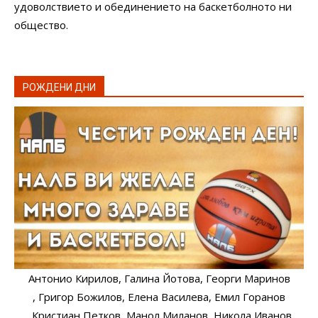
удоволствието и обединението на баскетболното ни
общество.
РОЖДЕНИ ДНИ
Антонио Кирилов
, Галина Йотова
, Георги Маринов
, Григор Божилов
, Елена Василева
, Емил Горанов
, Кристиан Петков
, Манол Миланов
, Никола Иванов