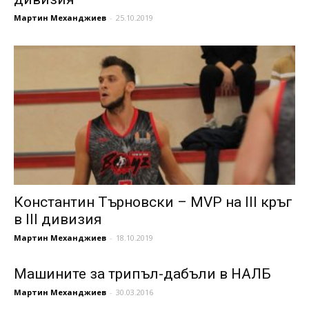
Мартин Механджиев
-
25.10.2019
Константин Търновски – MVP на III кръг
в III дивизия
Мартин Механджиев
-
18.10.2019
Машините за трипъл-дабъли в НАЛБ
Мартин Механджиев
-
30.03.2016