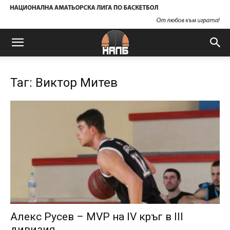
Таг: Виктор Митев
Алекс Русев – MVP на IV кръг в III
дивизия