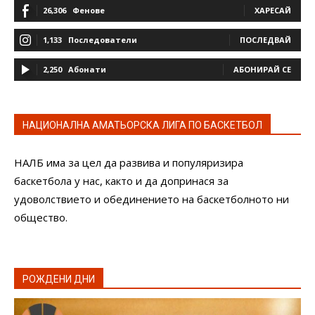
26,306
Фенове
ХАРЕСАЙ
1,133
Последователи
ПОСЛЕДВАЙ
2,250
Абонати
АБОНИРАЙ СЕ
НАЦИОНАЛНА АМАТЬОРСКА ЛИГА ПО БАСКЕТБОЛ
НАЛБ има за цел да развива и популяризира
баскетбола у нас, както и да допринася за
удоволствието и обединението на баскетболното ни
общество.
РОЖДЕНИ ДНИ