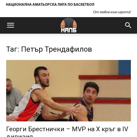
Таг: Петър Трендафилов
Георги Брестнички – MVP на X кръг в IV
дивизия