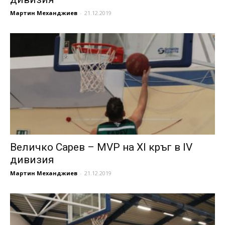
Мартин Механджиев
-
21.12.2019
Величко Сарев – MVP на XI кръг в IV
дивизия
Мартин Механджиев
-
21.12.2019