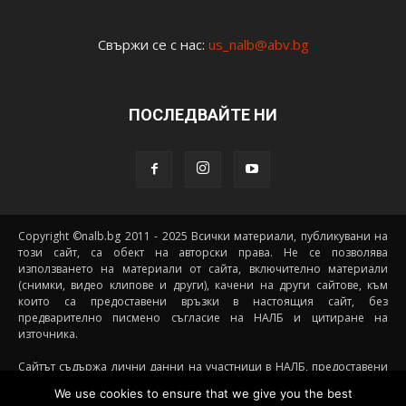
Свържи се с нас:
us_nalb@abv.bg
ПОСЛЕДВАЙТЕ НИ
Copyright ©nalb.bg 2011 - 2025 Всички материали, публикувани на
този сайт, са обект на авторски права. Не се позволява
използването на материали от сайта, включително материали
(снимки, видео клипове и други), качени на други сайтове, към
които са предоставени връзки в настоящия сайт, без
предварително писмено съгласие на НАЛБ и цитиране на
източника.
Сайтът съдържа лични данни на участници в НАЛБ, предоставени
доброволно от самите тях (и със съгласието на техните родители, в
We use cookies to ensure that we give you the best
случай че става дума за непълнолетни участници) посредством