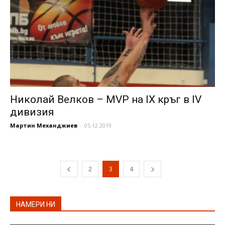
Николай Велков – MVP на IX кръг в IV
дивизия
Мартин Механджиев
-
05.12.2019
2
3
4
НАМЕРИ НИ