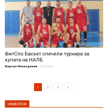
ФитСпо Баскет спечели турнира за
купата на НАЛБ
Мартин Механджиев
-
30.07.2019
1
2
3
НАМЕРИ НИ