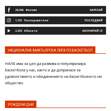
26,306
Фенове
ХАРЕСАЙ
1,133
Последователи
ПОСЛЕДВАЙ
2,250
Абонати
АБОНИРАЙ СЕ
НАЦИОНАЛНА АМАТЬОРСКА ЛИГА ПО БАСКЕТБОЛ
НАЛБ има за цел да развива и популяризира
баскетбола у нас, както и да допринася за
удоволствието и обединението на баскетболното ни
общество.
РОЖДЕНИ ДНИ