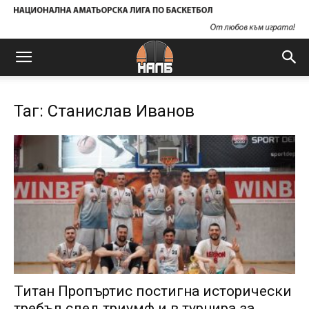
Таг: Станислав Иванов
Титан Пропъртис постигна исторически
требъл след триумф и в турнира за...