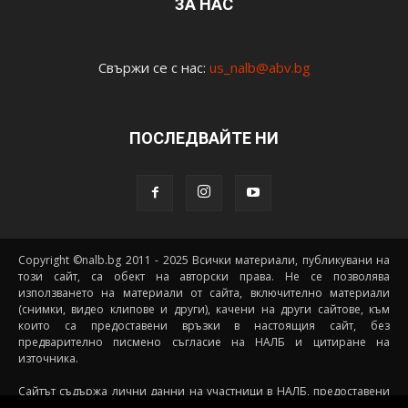
ЗА НАС
Свържи се с нас:
us_nalb@abv.bg
ПОСЛЕДВАЙТЕ НИ
Copyright ©nalb.bg 2011 - 2025 Всички материали, публикувани на
този сайт, са обект на авторски права. Не се позволява
използването на материали от сайта, включително материали
(снимки, видео клипове и други), качени на други сайтове, към
които са предоставени връзки в настоящия сайт, без
предварително писмено съгласие на НАЛБ и цитиране на
източника.
Сайтът съдържа лични данни на участници в НАЛБ, предоставени
доброволно от самите тях (и със съгласието на техните родители, в