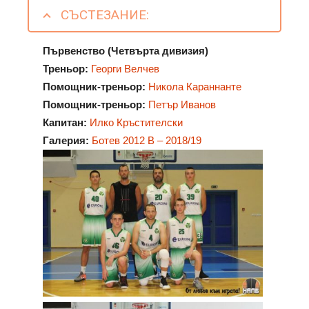
СЪСТЕЗАНИЕ:
Първенство (Четвърта дивизия)
Треньор:
Георги Велчев
Помощник-треньор:
Никола Караннанте
Помощник-треньор:
Петър Иванов
Капитан:
Илко Кръстителски
Галерия:
Ботев 2012 В
– 2018/19