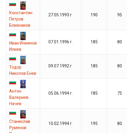
Константин
27.05.1993 г.
190
95
Петров
Близнаков
07.01.1996 г.
185
80
Иван Илиянов
Илиев
09.07.1992 г.
185
80
Тодор
Николов Енев
Антон
05.06.1994 г.
185
75
Валериев
Начев
Станислав
10.02.1994 г.
195
80
Руменов