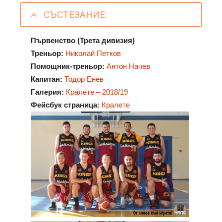
СЪСТЕЗАНИЕ:
Първенство (Трета дивизия)
Треньор:
Николай Петков
Помощник-треньор:
Антон Начев
Капитан:
Тодор Енев
Галерия:
Кралете – 2018/19
Фейсбук страница:
Кралете