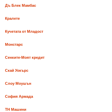
Дъ Блек Мамбас
Кралете
Кучетата от Младост
Монстарс
Сенките-Моят кредит
Скай Уокърс
Слоу Моушън
София Армада
ТН Машини