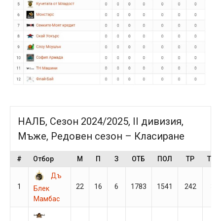
НАЛБ, Сезон 2024/2025, II дивизия,
Мъже, Редовен сезон – Класиране
#
Отбор
М
П
З
ОТБ
ПОЛ
ТР
ТОЧ
Дъ
1
22
16
6
1783
1541
242
38
Блек
Мамбас