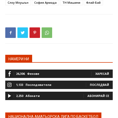
Слоу Моушън
София Армада
ТН Машини
Флай-Бай
НАМЕРИ НИ
26,306
Фенове
ХАРЕСАЙ
1,133
Последователи
ПОСЛЕДВАЙ
2,250
Абонати
АБОНИРАЙ СЕ
НАЦИОНАЛНА АМАТЬОРСКА ЛИГА ПО БАСКЕТБОЛ