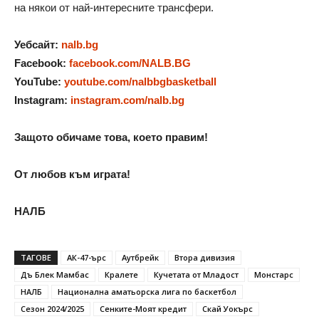
на някои от най-интересните трансфери.
Уебсайт:
nalb.bg
Facebook:
facebook.com/NALB.BG
YouTube:
youtube.com/nalbbgbasketball
Instagram:
instagram.com/nalb.bg
Защото обичаме това, което правим!
От любов към играта!
НАЛБ
ТАГОВЕ
АК-47-ърс
Аутбрейк
Втора дивизия
Дъ Блек Мамбас
Кралете
Кучетата от Младост
Монстарс
НАЛБ
Национална аматьорска лига по баскетбол
Сезон 2024/2025
Сенките-Моят кредит
Скай Уокърс