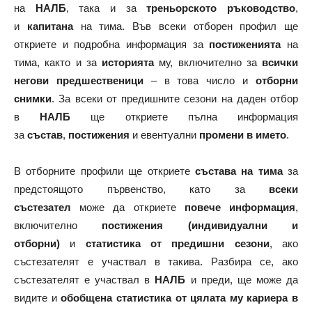
на
НАЛБ
, така и за
треньорското ръководство
,
и
капитана
на тима. Във всеки отборен профил ще
откриете и подробна информация за
постиженията
на
тима, както и за
историята
му, включително за
всички
негови предшественици
– в това число и
отборни
снимки
. За всеки от предишните сезони на даден отбор
в
НАЛБ
ще откриете пълна информация
за
състав
,
постижения
и евентуални
промени в името
.
В отборните профили ще откриете
състава на тима
за
предстоящото първенство, като за
всеки
състезател
може да откриете
повече информация
,
включително
постижения (индивидуални и
отборни)
и
статистика от предишни сезони
, ако
състезателят е участвал в такива. Разбира се, ако
състезателят е участвал в
НАЛБ
и преди, ще може да
видите и
обобщена статистика от цялата му кариера в