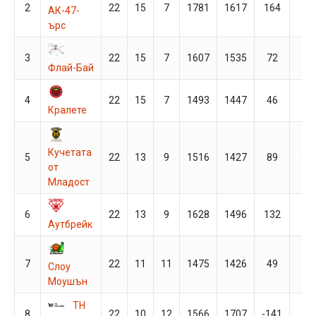
2
22
15
7
1781
1617
164
37
АК-47-
ърс
3
22
15
7
1607
1535
72
37
Флай-Бай
4
22
15
7
1493
1447
46
37
Кралете
Кучетата
5
22
13
9
1516
1427
89
35
от
Младост
6
22
13
9
1628
1496
132
35
Аутбрейк
7
22
11
11
1475
1426
49
33
Слоу
Моушън
ТН
8
22
10
12
1566
1707
-141
32