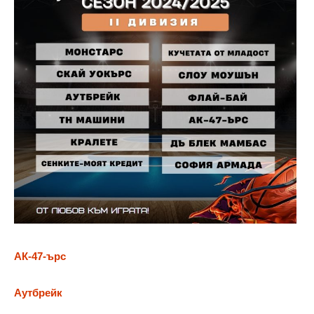
АК-47-ърс
Аутбрейк