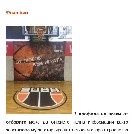
Флай-Бай
В
профила на всеки от
отборите
може да откриете пълна информация както
за
състава му
за стартиращото съвсем скоро първенство