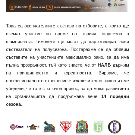
Това са окончателните състави на отборите, с които ще
вземат участие по време на първия полусезон в
шампионата. Тимовете ще могат да картотекират нови
състезатели на полусезона. Постарахме се да обявим
съставите на участниците максимално рано, за да има
пълна прозрачност, тъй като знаете, че от
НАЛБ
държим
на принципността и коректността. Вярваме, че
професионалното отношение е изключително важно и сме
убедени, че то е с ключов принос, за да може развитието
на организацията да продължава вече
14 поредни
сезона
.