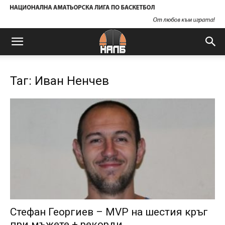
Таг: Иван Ненчев
Стефан Георгиев – MVP на шестия кръг
при мъжете + рекорди...