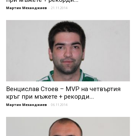
Мартин Механджиев
-
21.11.2014
Венцислав Стоев – MVP на четвъртия
кръг при мъжете + рекорди...
Мартин Механджиев
-
06.11.2014