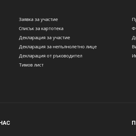
Заявка за участие
П
Списък за картотека
Ф
Декларация за участие
Д
Декларация за непълнолетно лице
В
Декларация от ръководител
И
Тимов лист
 НАС
П