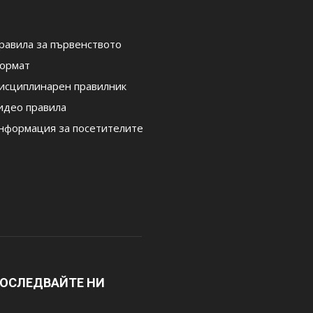
равила за първенството
ормат
исциплинарен правилник
идео правила
нформация за посетителите
ОСЛЕДВАЙТЕ НИ