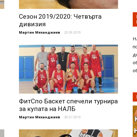
Сезон 2019/2020: Четвърта
дивизия
Мартин Механджиев
-
20.09.2019
Н
п
д
о
о
ФитСпо Баскет спечели турнира
за купата на НАЛБ
Мартин Механджиев
-
30.07.2019