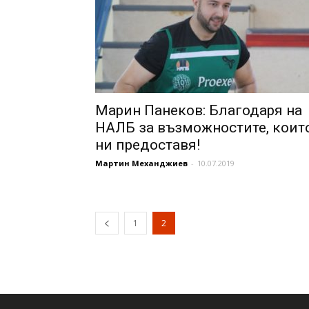
Марин Панеков: Благодаря на
НАЛБ за възможностите, коит
ни предоставя!
Мартин Механджиев
-
10.07.2019
1
2