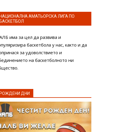
НАЦИОНАЛНА АМАТЬОРСКА ЛИГА ПО
БАСКЕТБОЛ
АЛБ има за цел да развива и
опуляризира баскетбола у нас, както и да
опринася за удоволствието и
бединението на баскетболното ни
бщество.
РОЖДЕНИ ДНИ