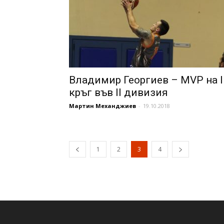
Владимир Георгиев – MVP на II
кръг във II дивизия
Мартин Механджиев
-
19.10.2018
1
2
3
4