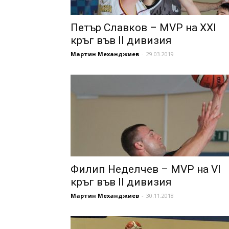
Петър Славков – MVP на XXI
кръг във II дивизия
Мартин Механджиев
-
29.03.2019
Филип Неделчев – MVP на VI
кръг във II дивизия
Мартин Механджиев
-
30.11.2018