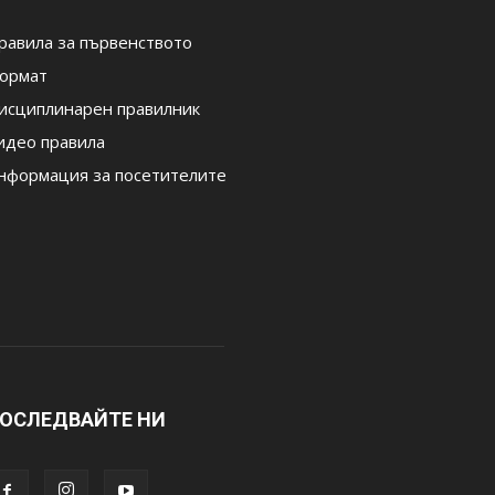
равила за първенството
ормат
исциплинарен правилник
идео правила
нформация за посетителите
ОСЛЕДВАЙТЕ НИ