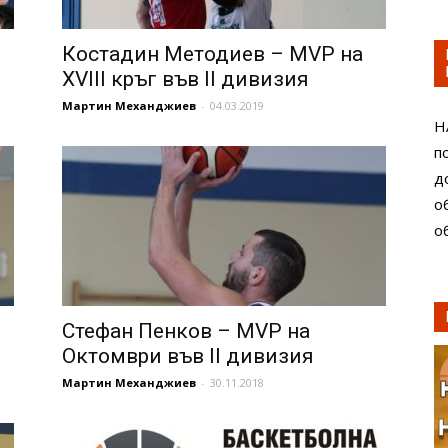
Костадин Методиев – MVP на
XVIII кръг във II дивизия
Мартин Механджиев
-
04.03.2019
Н
п
д
о
о
Стефан Пенков – MVP на
Октомври във II дивизия
Мартин Механджиев
-
30.11.2018