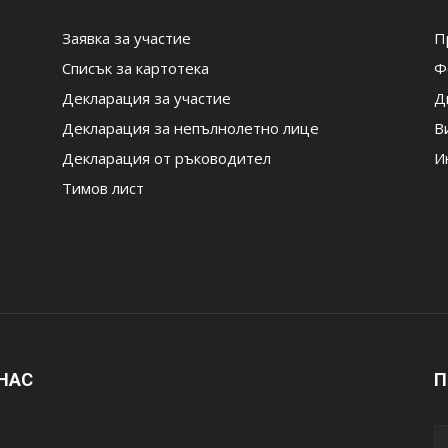
Заявка за участие
П
Списък за картотека
Ф
Декларация за участие
Д
Декларация за непълнолетно лице
В
Декларация от ръководител
И
Тимов лист
 НАС
П