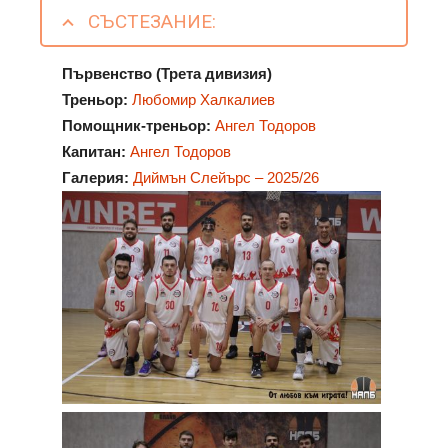
СЪСТЕЗАНИЕ:
Първенство (Трета дивизия)
Треньор:
Любомир Халкалиев
Помощник-треньор:
Ангел Тодоров
Капитан:
Ангел Тодоров
Галерия:
Диймън Слейърс – 2025/26