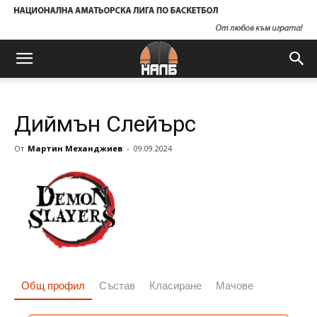
Диймън Слейърс
От
Мартин Механджиев
-
09.09.2024
Общ профил
Състав
Класиране
Мачове