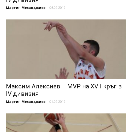
Мартин Механджиев
-
06.02.2019
Максим Алексиев – MVP на XVII кръг в
IV дивизия
Мартин Механджиев
-
01.02.2019