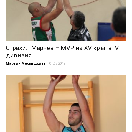
Страхил Марчев – MVP на XV кръг в IV
дивизия
Мартин Механджиев
-
01.02.2019