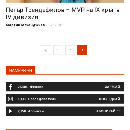
Петър Трендафилов – MVP на IX кръг в
IV дивизия
Мартин Механджиев
-
07.12.2018
1
2
3
НАМЕРИ НИ
26,306
Фенове
ХАРЕСАЙ
1,133
Последователи
ПОСЛЕДВАЙ
2,250
Абонати
АБОНИРАЙ СЕ