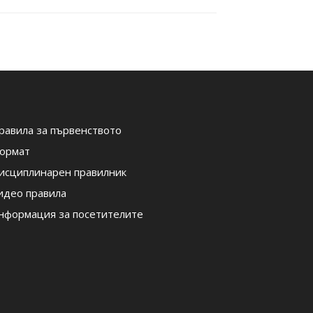
равила за първенството
ормат
исциплинарен правилник
идео правила
нформация за посетителите