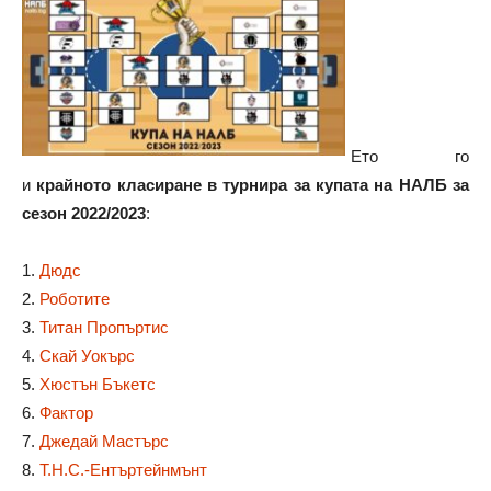
Ето го
и
крайното класиране в турнира за купата на НАЛБ за
сезон 2022/2023
:
1.
Дюдс
2.
Роботите
3.
Титан Пропъртис
4.
Скай Уокърс
5.
Хюстън Бъкетс
6.
Фактор
7.
Джедай Мастърс
8.
Т.Н.С.-Ентъртейнмънт