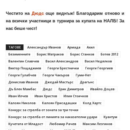
Честито на
Дюдс
още веднъж! Благодарим отново и
на всички участници в турнира за купата на НАЛБ! За
нас беше чест!
ТАГОВЕ
Александър Иванов
Армада
Ахил
Безименните
Борис Матраков
Борис Станков
Ботев 2012
Валентин Славчев
Васил Александров
Васил Недялков
Виктор Пощаджиев
Георги Брестнички
Георги Георгиев
Георги Гулабчев
Георги Чакъров
Гуми-Нет
Денислав Иванов
Джедай Мастърс
Драгънс
Дъ Блек Мамбас
Дюдс
Ерик Димитров
Ивайло Доцев
Иван Илчев
Иван Христов
Илия Стоичков
Калоян Николов
Калоян Присадашки
Колд Хартс
Конкурс за стрелба от зоната за три точки
Конкурс за стрелба от линията за наказателни удари
Куантум
Кучетата от Младост
Любомир Рачев
Максим Лезгинов