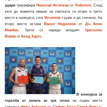
удари
триумфира
Николай Истатков
от
Роботите
. След
като до момента имаше на сметката си второ и трето
място в конкурса, сега
Истатков
съумя и да спечели. На
второ място остана
Васил Недялков
от
Дъ Блек
Мамбас
. Трети се нареди младият
Цветелин
Йовев
от
Колд Хартс
.
В конкурса за
стрелба от зоната за три точки
на първо място
завърши
Иван Христов
от
София Хилс-Спорт Вижън
.