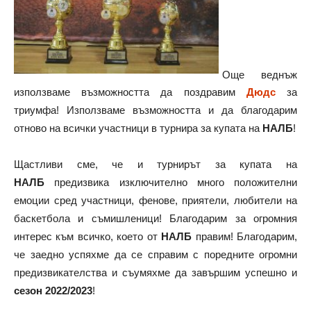
Още веднъж
използваме възможността да поздравим
Дюдс
за
триумфа! Използваме възможността и да благодарим
отново на всички участници в турнира за купата на
НАЛБ
!
Щастливи сме, че и турнирът за купата на
НАЛБ
предизвика изключително много положителни
емоции сред участници, фенове, приятели, любители на
баскетбола и съмишленици! Благодарим за огромния
интерес към всичко, което от
НАЛБ
правим! Благодарим,
че заедно успяхме да се справим с поредните огромни
предизвикателства и съумяхме да завършим успешно и
сезон 2022/2023
!