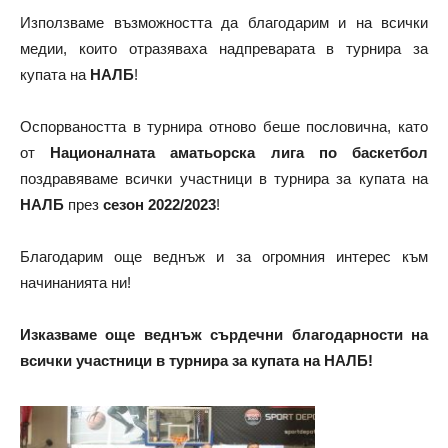
Използваме възможността да благодарим и на всички
медии, които отразяваха надпреварата в турнира за
купата на
НАЛБ
!
Оспорваността в турнира отново беше пословична, като
от
Националната аматьорска лига по баскетбол
поздравяваме всички участници в турнира за купата на
НАЛБ
през
сезон 2022/2023
!
Благодарим още веднъж и за огромния интерес към
начинанията ни!
Изказваме още веднъж сърдечни благодарности на
всички участници в турнира за купата на НАЛБ!