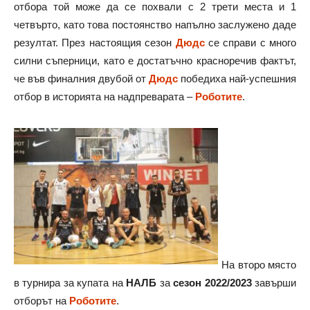
отбора той може да се похвали с 2 трети места и 1
четвърто, като това постоянство напълно заслужено даде
резултат. През настоящия сезон
Дюдс
се справи с много
силни съперници, като е достатъчно красноречив фактът,
че във финалния двубой от
Дюдс
победиха най-успешния
отбор в историята на надпреварата –
Роботите
.
На второ място
в турнира за купата на
НАЛБ
за
сезон 2022/2023
завърши
отборът на
Роботите
.