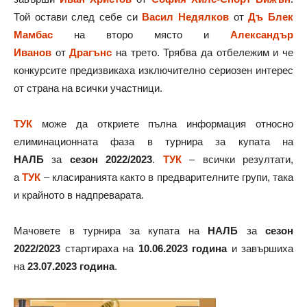
Той остави след себе си
Васил Недялков
от
Дъ Блек
Мамбас
на второ място и
Александър
Иванов
от
Драгънс
на трето. Трябва да отбележим и че
конкурсите предизвикаха изключително сериозен интерес
от страна на всички участници.
ТУК
може да откриете пълна информация относно
елиминационната фаза в турнира за купата на
НАЛБ
за
сезон 2022/2023
.
ТУК
– всички резултати,
а
ТУК
– класиранията както в предварителните групи, така
и крайното в надпреварата.
Мачовете в турнира за купата на
НАЛБ
за
сезон
2022/2023
стартираха на
10.06.2023 година
и завършиха
на
23.07.2023 година
.