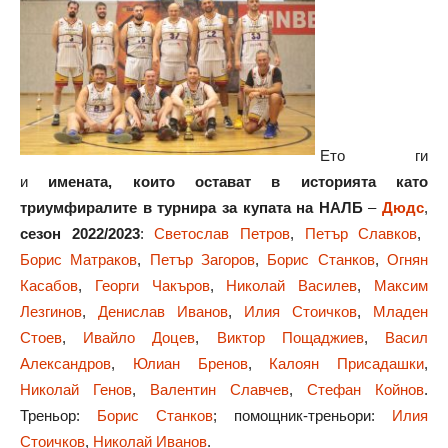
Ето ги
и
имената, които остават в историята като
триумфиралите в турнира за купата на НАЛБ
–
Дюдс
,
сезон 2022/2023
:
Светослав Петров
,
Петър Славков
,
Борис Матраков
,
Петър Загоров
,
Борис Станков
,
Огнян
Касабов
,
Георги Чакъров
,
Николай Василев
,
Максим
Лезгинов
,
Денислав Иванов
,
Илия Стоичков
,
Младен
Стоев
,
Ивайло Доцев
,
Виктор Пощаджиев
,
Васил
Александров
,
Юлиан Бренов
,
Калоян Присадашки
,
Николай Генов
,
Валентин Славчев
,
Стефан Койнов
.
Треньор:
Борис Станков
; помощник-треньори:
Илия
Стоичков
,
Николай Иванов
.