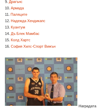
9.
Драгънс
10.
Армада
11.
Паляците
12.
Надежда Хендикапс
13.
Куантум
14.
Дъ Блек Мамбас
15.
Колд Хартс
16.
София Хилс-Спорт Вижън
Наградата