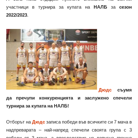
участници в турнира за купата на
НАЛБ
за
сезон
2022/2023
.
Дюдс
съумя
да пречупи конкуренцията и заслужено спечели
турнира за купата на НАЛБ!
Отборът на
Дюдс
записа победи във всичките си 7 мача в
надпреварата – най-напред спечели своята група с 3
победи от 3 мача, а впоследствие не допусна грешна