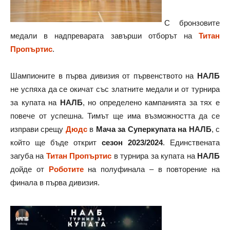
С бронзовите
медали в надпреварата завърши отборът на
Титан
Пропъртис
.
Шампионите в първа дивизия от първенството на
НАЛБ
не успяха да се окичат със златните медали и от турнира
за купата на
НАЛБ
, но определено кампанията за тях е
повече от успешна. Тимът ще има възможността да се
изправи срещу
Дюдс
в
Мача за Суперкупата на НАЛБ
, с
който ще бъде открит
сезон 2023/2024
. Единствената
загуба на
Титан Пропъртис
в турнира за купата на
НАЛБ
дойде от
Роботите
на полуфинала – в повторение на
финала в първа дивизия.