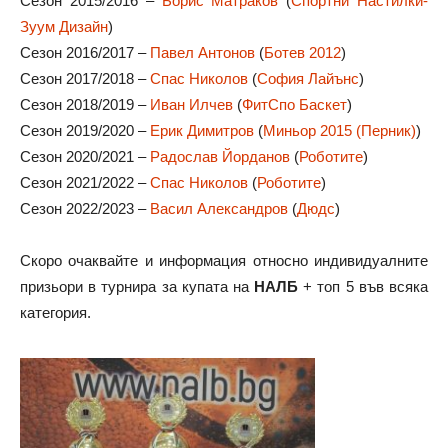
Сезон 2015/2016 –
Борис Матраков
(
Спортни Настилки-
Зуум Дизайн
)
Сезон 2016/2017 –
Павел Антонов
(
Ботев 2012
)
Сезон 2017/2018 –
Спас Николов
(
София Лайънс
)
Сезон 2018/2019 –
Иван Илчев
(
ФитСпо Баскет
)
Сезон 2019/2020 –
Ерик Димитров
(
Миньор 2015 (Перник)
)
Сезон 2020/2021 –
Радослав Йорданов
(
Роботите
)
Сезон 2021/2022 –
Спас Николов
(
Роботите
)
Сезон 2022/2023 –
Васил Александров
(
Дюдс
)
Скоро очаквайте и информация относно индивидуалните
призьори в турнира за купата на
НАЛБ
+ топ 5 във всяка
категория.