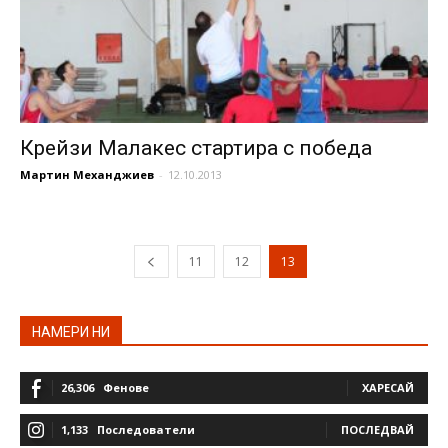
Крейзи Малакес стартира с победа
Мартин Механджиев
-
12.10.2013
11
12
13
НАМЕРИ НИ
26,306
Фенове
ХАРЕСАЙ
1,133
Последователи
ПОСЛЕДВАЙ