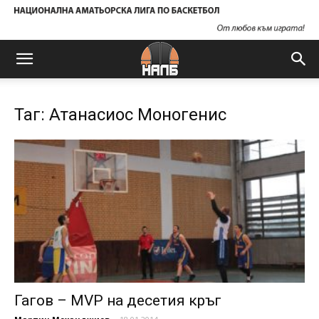
Таг: Атанасиос Моногенис
Гагов – MVP на десетия кръг