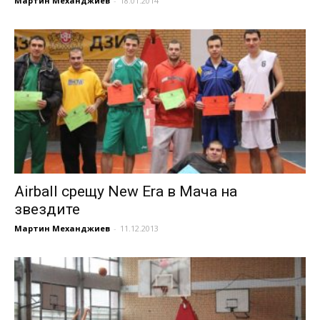
Мартин Механджиев
-
18.01.2014
Airball срещу New Era в Мача на
звездите
Мартин Механджиев
-
11.12.2013