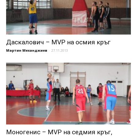
Даскалович – MVP на осмия кръг
Мартин Механджиев
-
27.11.2013
Моногенис – MVP на седмия кръг,