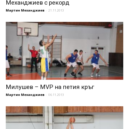
Механджиев с рекорд
Мартин Механджиев
-
21.11.2013
Милушев – MVP на петия кръг
Мартин Механджиев
-
06.11.2013