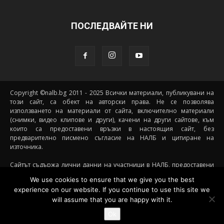
ПОСЛЕДВАЙТЕ НИ
Copyright ©nalb.bg 2011 - 2025 Всички материали, публикувани на
този сайт, са обект на авторски права. Не се позволява
използването на материали от сайта, включително материали
(снимки, видео клипове и други), качени на други сайтове, към
които са предоставени връзки в настоящия сайт, без
предварително писмено съгласие на НАЛБ и цитиране на
източника.
Сайтът съдържа лични данни на участници в НАЛБ, предоставени
доброволно от самите тях (и със съгласието на техните родители, в
We use cookies to ensure that we give you the best
случай че става дума за непълнолетни участници) посредством
experience on our website. If you continue to use this site we
подписани декларации за участие, съгласявайки се данните им да
will assume that you are happy with it.
бъдат съхранявани и обработвани от НАЛБ. При желание от
страна на участник данните му да бъдат премахнати от сайта е
Ok
необходимо да се свърже с НАЛБ на посочения имейл за контакти.