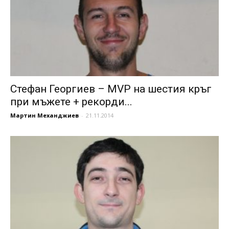
Стефан Георгиев – MVP на шестия кръг
при мъжете + рекорди...
Мартин Механджиев
-
21.11.2014