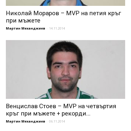
Николай Мораров – MVP на петия кръг
при мъжете
Мартин Механджиев
-
14.11.2014
Венцислав Стоев – MVP на четвъртия
кръг при мъжете + рекорди...
Мартин Механджиев
-
06.11.2014