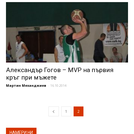
Александър Гогов – MVP на първия
кръг при мъжете
Мартин Механджиев
-
16.10.2014
1
2
НАМЕРИ НИ