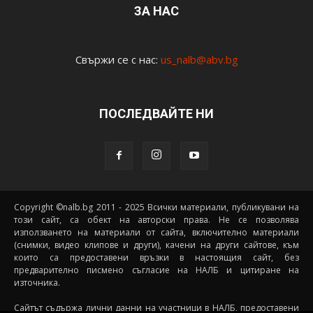
ЗА НАС
Свържи се с нас:
us_nalb@abv.bg
ПОСЛЕДВАЙТЕ НИ
Copyright ©nalb.bg 2011 - 2025 Всички материали, публикувани на
този сайт, са обект на авторски права. Не се позволява
използването на материали от сайта, включително материали
(снимки, видео клипове и други), качени на други сайтове, към
които са предоставени връзки в настоящия сайт, без
предварително писмено съгласие на НАЛБ и цитиране на
източника.
Сайтът съдържа лични данни на участници в НАЛБ, предоставени