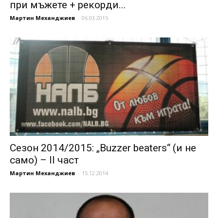
при мъжете + рекорди...
Мартин Механджиев
-
06.03.2015
Сезон 2014/2015: „Buzzer beaters“ (и не
само) – II част
Мартин Механджиев
-
15.12.2014