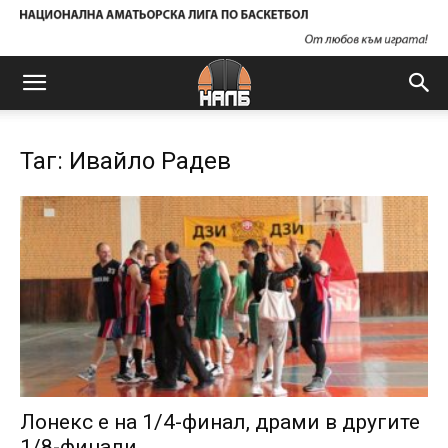
Таг: Ивайло Радев
Лонекс е на 1/4-финал, драми в другите
1/8-финали