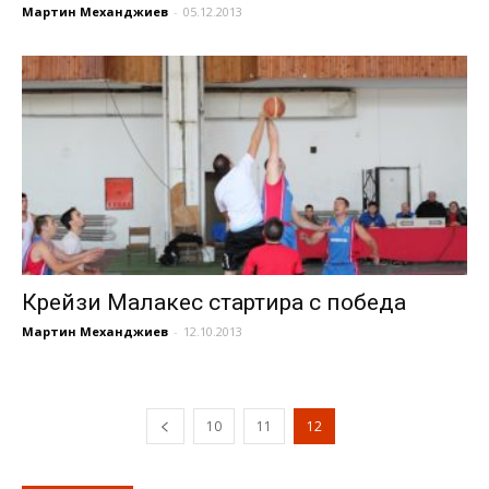
Мартин Механджиев
-
05.12.2013
Крейзи Малакес стартира с победа
Мартин Механджиев
-
12.10.2013
10
11
12