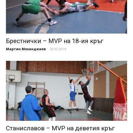
Брестнички – MVP на 18-ия кръг
Мартин Механджиев
-
20.03.2014
Станиславов – MVP на деветия кръг