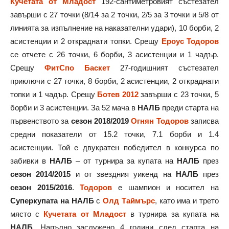
Кучетата от Младост
192-сантиметровият състезател
завърши с 27 точки (8/14 за 2 точки, 2/5 за 3 точки и 5/8 от
линията за изпълнение на наказателни удари), 10 борби, 2
асистенции и 2 откраднати топки. Срещу
Ероус
Тодоров
се отчете с 26 точки, 6 борби, 3 асистенции и 1 чадър.
Срещу
ФитСпо Баскет
27-годишният състезател
приключи с 27 точки, 8 борби, 2 асистенции, 2 откраднати
топки и 1 чадър. Срещу
Ботев 2012
завърши с 23 точки, 5
борби и 3 асистенции. За 52 мача в
НАЛБ
преди старта на
първенството за
сезон 2018/2019
Огнян Тодоров
записва
средни показатели от 15.2 точки, 7.1 борби и 1.4
асистенции. Той е двукратен победител в конкурса по
забивки в
НАЛБ
– от турнира за купата на
НАЛБ
през
сезон 2014/2015
и от звездния уикенд на
НАЛБ
през
сезон 2015/2016
.
Тодоров
е шампион и носител на
Суперкупата на НАЛБ
с
Олд Таймърс
, като има и трето
място с
Кучетата от Младост
в турнира за купата на
НАЛБ
. Напълно заслужено 4 години след старта на