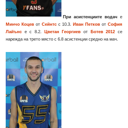
При асистенциите водач
е
Минчо Коцев
от
Сейнтс
с 10.3.
Иван Петков
от
София
Лайънс
е с 8.2.
Цветан Георгиев
от
Ботев 2012
се
нарежда на трето място с 6.8 асистенции средно на мач.