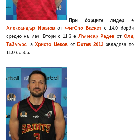
При борците лидер
е
Александър Иванов
от
ФитСпо Баскет
с 14.0 борби
средно на мач. Втори с 11.3 е
Лъчезар Радев
от
Олд
Таймърс
, а
Христо Цеков
от
Ботев 2012
овладява по
11.0 борби.