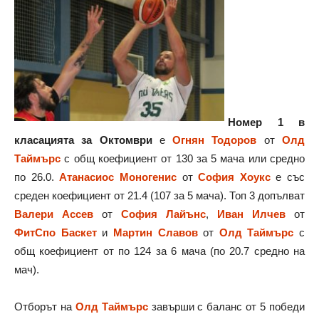
Номер 1 в
класацията за Октомври
е
Огнян Тодоров
от
Олд
Таймърс
с общ коефициент от 130 за 5 мача или средно
по 26.0.
Атанасиос Моногенис
от
София Хоукс
е със
среден коефициент от 21.4 (107 за 5 мача). Топ 3 допълват
Валери Ассев
от
София Лайънс
,
Иван Илчев
от
ФитСпо Баскет
и
Мартин Славов
от
Олд Таймърс
с
общ коефициент от по 124 за 6 мача (по 20.7 средно на
мач).
Отборът на
Олд Таймърс
завърши с баланс от 5 победи