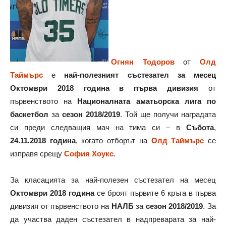
Огнян Тодоров
от
Олд
Таймърс
е
най-полезният състезател за месец
Октомври 2018 година в първа дивизия
от
първенството на
Националната аматьорска лига по
баскетбол
за
сезон 2018/2019
. Той ще получи наградата
си преди следващия мач на тима си – в
Събота
,
24.11.2018 година
, когато отборът на
Олд Таймърс
се
изправя срещу
София Хоукс
.
За класацията за най-полезен състезател на месец
Октомври 2018 година
се броят първите 6 кръга в първа
дивизия от първенството на
НАЛБ
за
сезон 2018/2019
. За
да участва даден състезател в надпреварата за най-