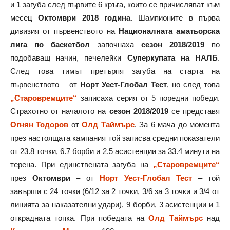
и 1 загуба след първите 6 кръга, които се причисляват към
месец
Октомври 2018 година
. Шампионите в първа
дивизия от първенството на
Националната аматьорска
лига по баскетбол
започнаха
сезон 2018/2019
по
подобаващ начин, печелейки
Суперкупата на НАЛБ
.
След това тимът претърпя загуба на старта на
първенството – от
Норт Уест-Глобал Тест
, но след това
„Старовремците“
записаха серия от 5 поредни победи.
Страхотно от началото на
сезон 2018/2019
се представя
Огнян Тодоров
от
Олд Таймърс
. За 6 мача до момента
през настоящата кампания той записва средни показатели
от 23.8 точки, 6.7 борби и 2.5 асистенции за 33.4 минути на
терена. При единствената загуба на
„Старовремците“
през
Октомври
– от
Норт Уест-Глобал Тест
– той
завърши с 24 точки (6/12 за 2 точки, 3/6 за 3 точки и 3/4 от
линията за наказателни удари), 9 борби, 3 асистенции и 1
открадната топка. При победата на
Олд Таймърс
над