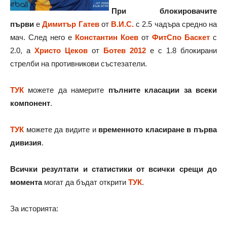
При блокировачите
първи
е
Димитър Гатев
от
В.И.С.
с 2.5 чадъра средно на
мач. След него е
Константин Коев
от
ФитСпо Баскет
с
2.0, а
Христо Цеков
от
Ботев 2012
е с 1.8 блокирани
стрелби на противникови състезатели.
ТУК
можете да намерите
пълните класации за всеки
компонент
.
ТУК
можете да видите и
временното класиране в първа
дивизия
.
Всички резултати и статистики от всички срещи до
момента
могат да бъдат открити
ТУК
.
За историята: