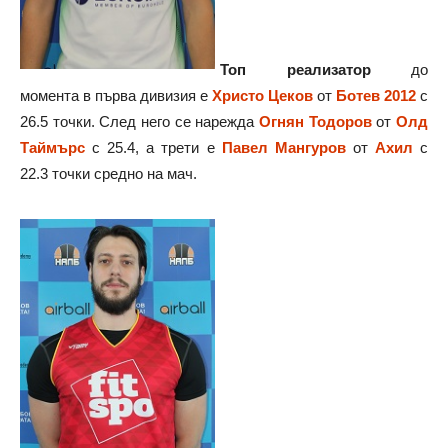
Топ реализатор
до
момента в първа дивизия е
Христо Цеков
от
Бот
ев 2012
с
26.5 точки. След него се нарежда
Огнян Тодоров
от
Олд
Таймърс
с 25.4, а трети е
Павел Мангуров
от
Ахил
с
22.3 точки средно на мач.