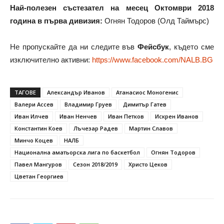
Най-полезен състезател на месец Октомври 2018
година в първа дивизия:
Огнян Тодоров (Олд Таймърс)
Не пропускайте да ни следите във
Фейсбук
, където сме
изключително активни:
https://www.facebook.com/NALB.BG
ТАГОВЕ
Александър Иванов
Атанасиос Моногенис
Валери Ассев
Владимир Груев
Димитър Гатев
Иван Илчев
Иван Ненчев
Иван Петков
Искрен Иванов
Константин Коев
Лъчезар Радев
Мартин Славов
Минчо Коцев
НАЛБ
Национална аматьорска лига по баскетбол
Огнян Тодоров
Павел Мангуров
Сезон 2018/2019
Христо Цеков
Цветан Георгиев