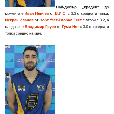
Най-добър „крадец“
до
момента е
Иван Ненчев
от
В.И.С.
с 3.3 откраднати топки.
Искрен Иванов
от
Норт Уест-Глобал Тест
е втори с 3.2, а
след тях е
Владимир Груев
от
Гуми-Нет
с 3.0 откраднати
топки средно на мач.