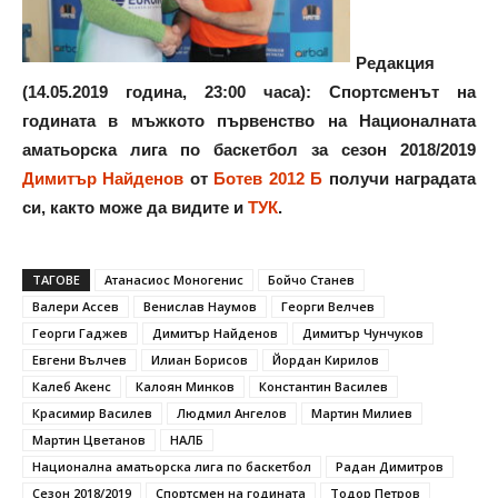
Редакция
(14.05.2019 година, 23:00 часа): Спортсменът на
годината в мъжкото първенство на Националната
аматьорска лига по баскетбол за сезон 2018/2019
Димитър Найденов
от
Ботев 2012 Б
получи наградата
си, както може да видите и
ТУК
.
ТАГОВЕ
Атанасиос Моногенис
Бойчо Станев
Валери Ассев
Венислав Наумов
Георги Велчев
Георги Гаджев
Димитър Найденов
Димитър Чунчуков
Евгени Вълчев
Илиан Борисов
Йордан Кирилов
Калеб Акенс
Калоян Минков
Константин Василев
Красимир Василев
Людмил Ангелов
Мартин Милиев
Мартин Цветанов
НАЛБ
Национална аматьорска лига по баскетбол
Радан Димитров
Сезон 2018/2019
Спортсмен на годината
Тодор Петров