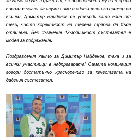
значимо обаче, е фактът, че поведението му на терена
винаги е могло да служи само и единствено за пример на
всички. Димитър Найденов се утвърди като един от
тези, чиято коректност на терена трябва да бъде
отличена. Без съмнение 42-годишният състезател е
модел за подражание.
Поздравления както за Димитър Найденов, така и за
всички участници в надпреварата! Самата номинация
говори достатъчно красноречиво за качествата на
дадения състезател.