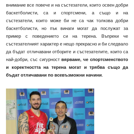
внимание все повече и на състезатели, които освен добри
баскетболисти, са и спортсмени, а също и на
състезатели, които може би не са чак толкова добри
баскетболисти, но пък винаги могат да послужат за
пример с поведението си на терена. Въпреки че
състезателният характер е нещо прекрасно и би следвало
да бъдат отличавани отборите и състезателите, които са
най-добри, със сигурност
вярваме, че спортсменството
и коректността на терена могат и трябва също да
бъдат отличавани по всевъзможни начини
.