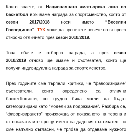
Както знаете, от
Националната аматьорска лига по
баскетбол
връчваме награда за спортсменство, която от
сезон 2017/2018
носи името
“Веселин
Господинов”
.
ТУК
може да прочетете повече по въпроса
относно отличието през
сезон 2018/2019
.
Това обаче е отборна награда, а през
сезон
2018/2019
отново ще имаме и състезател, който ще
получи индивидуална награда за спортсменство.
През годините сме търпели критики, че “фаворизираме”
състезатели, които определено са отлични
баскетболисти, но трудно биха могли да бъдат
категоризирани като “модели за подражание”. Разбира се,
“фаворизирането” произхожда от показаното на терена и
от показателите срещу името на дадения състезател, но
сме напълно съгласни, че трябва да отдаваме нужното