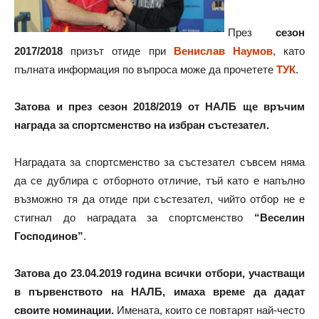
През
сезон
2017/2018
призът отиде при
Венислав Наумов
, като
пълната информация по въпроса може да прочетете
ТУК
.
Затова и през сезон 2018/2019 от НАЛБ ще връчим
награда за спортсменство на избран състезател.
Наградата за спортсменство за състезател съвсем няма
да се дублира с отборното отличие, тъй като е напълно
възможно тя да отиде при състезател, чийто отбор не е
стигнал до наградата за спортсменство
“Веселин
Господинов”
.
Затова до 23.04.2019 година всички отбори, участващи
в първенството на НАЛБ, имаха време да дадат
своите номинации.
Имената, които се повтарят най-често