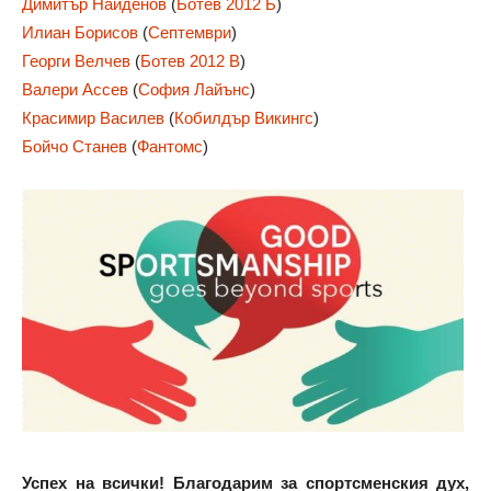
Димитър Найденов
(
Ботев 2012 Б
)
Илиан Борисов
(
Септември
)
Георги Велчев
(
Ботев 2012 В
)
Валери Ассев
(
София Лайънс
)
Красимир Василев
(
Кобилдър Викингс
)
Бойчо Станев
(
Фантомс
)
Успех на всички! Благодарим за спортсменския дух,