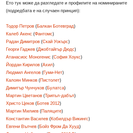
Ето тук може да разгледате и профилите на номинираните
(подредбата е на случаен принцип):
Тодор Петров
(
Балкан Ботевград
)
Калеб Акенс
(
Фантомс
)
Радан Димитров
(
Скай Уокърс
)
Георги Гаджев
(
Джобтайгър Дюдс
)
Атанасиос Моногенис
(
София Хоукс
)
Йордан Кирилов
(
Ахил
)
Людмил Ангелов
(
Гуми-Нет
)
Калоян Минков
(
Пистолет
)
Димитър Чунчуков
(
Булатса
)
Мартин Цветанов
(
Трипъл-дабъл
)
Христо Цеков
(
Ботев 2012
)
Мартин Милиев
(
Паляците
)
Константин Василев
(
Кобилдър Викингс
)
Евгени Вълчев
(
Бойз Фром Да Хууд
)