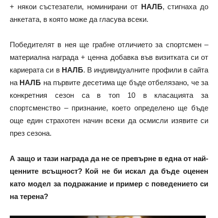
+ някои състезатели, номинирани от
НАЛБ
, стигнаха до
анкетата, в която може да гласува всеки.
Победителят в нея ще грабне отличието за спортсмен –
материална награда + ценна добавка във визитката си от
кариерата си в
НАЛБ
. В индивидуалните профили в сайта
на
НАЛБ
на първите десетима ще бъде отбелязано, че за
конкретния сезон са в топ 10 в класацията за
спортсменство – признание, което определено ще бъде
още един страхотен начин всеки да осмисли изявите си
през сезона.
А защо и тази награда да не се превърне в една от най-
ценните всъщност? Кой не би искал да бъде оценен
като модел за подражание и пример с поведението си
на терена?