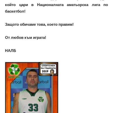
който цари в Националната аматьорска лига по
баскетбол!
Защото обичаме това, което правим!
От любов към играта!
НАЛБ