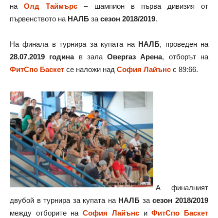
на
Олд Таймърс
– шампион в първа дивизия от
първенството на
НАЛБ
за
сезон 2018/2019
.
На финала в турнира за купата на
НАЛБ
, проведен на
28.07.2019 година
в зала
Овергаз Арена
, отборът на
ФитСпо Баскет
се наложи над
София Лайънс
с 89:66.
А финалният
двубой в турнира за купата на
НАЛБ
за
сезон 2018/2019
между отборите на
София Лайънс
и
ФитСпо Баскет