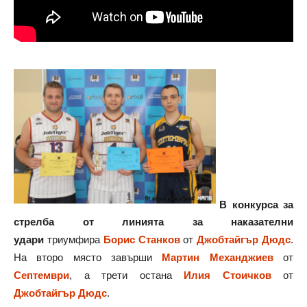
В конкурса за
стрелба от линията за наказателни
удари
триумфира
Борис Станков
от
Джобтайгър Дюдс
.
На второ място завърши
Мартин Механджиев
от
Септември
, а трети остана
Илия Стоичков
от
Джобтайгър Дюдс
.