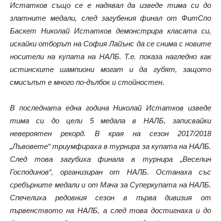
Истатков също се е надявал да изведе тима си до
златните медали, след загубения финал от ФитСпо
Баскет Николай Истатков демонстрира класата си,
искайки отборът на София Лайънс да се снима с новите
носители на купата на НАЛБ. Т.е. показа нагледно как
истинските шампиони могат и да губят, защото
смисълът е много по-дълбок и стойностен.
В последната една година Николай Истатков изведе
тима си до цели 5 медала в НАЛБ, записвайки
невероятен рекорд. В края на сезон 2017/2018
„Лъвовете“ триумфираха в турнира за купата на НАЛБ.
След това загубиха финала в турнира „Веселин
Господинов“, организиран от НАЛБ. Останаха със
сребърните медали и от Мача за Суперкупата на НАЛБ.
Спечелиха редовния сезон в първа дивизия от
първенството на НАЛБ, а след това достигнаха и до