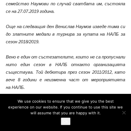
семейство Наумови по случай сватбата им, състояла
се на 27.07.2019 година.
Още на следващия ден Венислав Наумов изведе тима си
до златните медали в турнира за купата на НАЛБ за
сезон 2018/2019.
Вено е един от състезателите, които не са пропуснали
нито един сезон в НАЛБ откакто организацията
съществува. Той дебютира през сезон 2011/2012, като
вече 8 години е неизменна част от мероприятията
на НАЛБ.
We use cookies to ensure that we give you the best
През годините той се превърна и в истински еталон за
experience on our website. If you continue to use this site we
спортсменско поведение.
will assume that you are happy with it.
Ok
А ето, че след 8 години и 175 мача в НАЛБ напълно