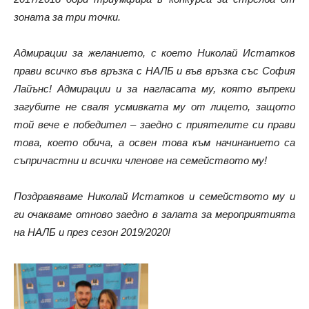
зоната за три точки.
Адмирации за желанието, с което Николай Истатков
прави всичко във връзка с НАЛБ и във връзка със София
Лайънс! Адмирации и за нагласата му, която въпреки
загубите не сваля усмивката му от лицето, защото
той вече е победител – заедно с приятелите си прави
това, което обича, а освен това към начинанието са
съпричастни и всички членове на семейството му!
Поздравяваме Николай Истатков и семейството му и
ги очакваме отново заедно в залата за мероприятията
на НАЛБ и през сезон 2019/2020!