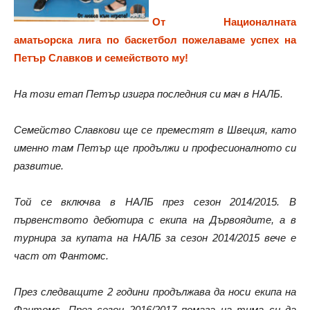
От Националната
аматьорска лига по баскетбол пожелаваме успех на
Петър Славков и семейството му!
На този етап Петър изигра последния си мач в НАЛБ.
Семейство Славкови ще се преместят в Швеция, като
именно там Петър ще продължи и професионалното си
развитие.
Той се включва в НАЛБ през сезон 2014/2015. В
първенството дебютира с екипа на Дървоядите, а в
турнира за купата на НАЛБ за сезон 2014/2015 вече е
част от Фантомс.
През следващите 2 години продължава да носи екипа на
Фантомс. През сезон 2016/2017 помага на тима си да