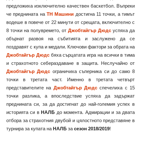
предложиха изключително качествен баскетбол. Въпреки
че преднината на
ТН Машини
достигна 11 точки, а тимът
водеше в повече от 22 минути от срещата, включително с
8 точки на полувремето, от
Джобтайгър Дюдс
успяха да
обърнат развоя на събитията и заслужено да се
поздравят с купа и медали. Ключови фактори за обрата на
Джобтайгър Дюдс
бяха сърцатата игра на всички в тима
и страхотното себераздаване в защита. Неслучайно от
Джобтайгър Дюдс
ограничиха съперника си до само 8
точки в третата част. Именно в третата четвърт
представителите на
Джобтайгър Дюдс
спечелиха с 15
точки разлика, а впоследствие успяха да задържат
преднината си, за да достигнат до най-големия успех в
историята си в
НАЛБ
до момента. Адмирации и за двата
отбора за страхотния двубой и цялостното представяне в
турнира за купата на
НАЛБ
за
сезон 2018/2019
!