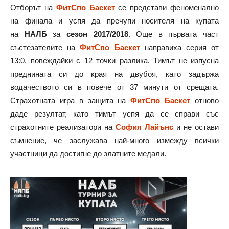
Отборът на
ФитСпо Баскет
се представи феноменално
на финала и успя да пречупи носителя на купата
на
НАЛБ
за
сезон 2017/2018
. Още в първата част
състезателите на
ФитСпо Баскет
направиха серия от
13:0, повеждайки с 12 точки разлика. Тимът не изпусна
преднината си до края на двубоя, като задържа
водачеството си в повече от 37 минути от срещата.
Страхотната игра в защита на
ФитСпо Баскет
отново
даде резултат, като тимът успя да се справи със
страхотните реализатори на
София Лайънс
и не остави
съмнение, че заслужава най-много измежду всички
участници да достигне до златните медали.