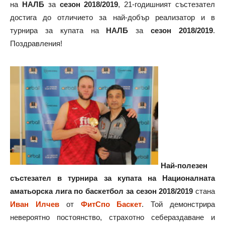
на
НАЛБ
за
сезон 2018/2019
, 21-годишният състезател
достига до отличието за най-добър реализатор и в
турнира за купата на
НАЛБ
за
сезон 2018/2019
.
Поздравления!
Най-полезен
състезател в турнира за купата на Националната
аматьорска лига по баскетбол за сезон 2018/2019
стана
Иван Илчев
от
ФитСпо Баскет
. Той демонстрира
невероятно постоянство, страхотно себераздаване и