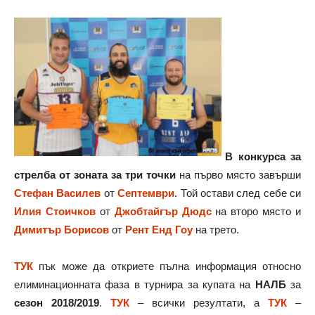
В конкурса за
стрелба от зоната за три точки
на първо място завърши
Стефан Василев
от
Септември
. Той остави след себе си
Илия Стоичков
от
Джобтайгър Дюдс
на второ място и
Димитър Борисов
от
Рент Енд Гоу
на трето.
ТУК
пък може да откриете пълна информация относно
елиминационната фаза в турнира за купата на
НАЛБ
за
сезон 2018/2019
.
ТУК
– всички резултати, а
ТУК
–