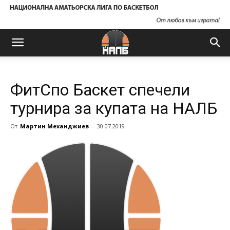
ФитСпо Баскет спечели
турнира за купата на НАЛБ
От
Мартин Механджиев
-
30.07.2019