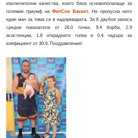
изключителни качества, които бяха основополагащи за
големия триумф на
ФитСпо Баскет
. Не пропусна нито
един мач за тима си в надпреварата. За 8 двубоя записа
средни показатели от 26.0 точки, 9.4 борби, 2.9
асистенции, 1.8 откраднати топки и 0.4 чадъра за
коефициент от 30.9. Поздравления!