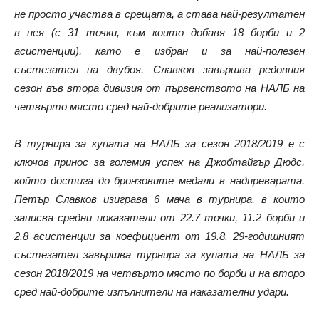
не просто участва в срещата, а става най-резултатен
в нея (с 31 точки, към които добавя 18 борби и 2
асистенции), като е избран и за най-полезен
състезател на двубоя. Славков завършва редовния
сезон във втора дивизия от първенството на НАЛБ на
четвърто място сред най-добрите реализатори.
В турнира за купата на НАЛБ за сезон 2018/2019 е с
ключов принос за големия успех на Джобтайгър Дюдс,
който достига до бронзовите медали в надпреварата.
Петър Славков изиграва 6 мача в турнира, в които
записва средни показатели от 22.7 точки, 11.2 борби и
2.8 асистенции за коефициент от 19.8. 29-годишният
състезател завършва турнира за купата на НАЛБ за
сезон 2018/2019 на четвърто място по борби и на второ
сред най-добрите изпълнители на наказателни удари.