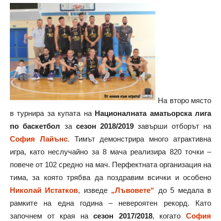
На второ място
в турнира за купата на
Националната аматьорска лига
по баскетбол
за
сезон 2018/2019
завърши отборът на
София Лайънс
. Тимът демонстрира много атрактивна
игра, като неслучайно за 8 мача реализира 820 точки –
повече от 102 средно на мач. Перфектната организация на
тима, за която трябва да поздравим всички и особено
Николай Истатков
, изведе
„Лъвовете“
до 5 медала в
рамките на една година – невероятен рекорд. Като
започнем от края на
сезон 2017/2018
, когато
София