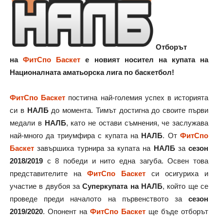
Отборът
на
ФитСпо Баскет
е новият носител на купата на
Националната аматьорска лига по баскетбол!
ФитСпо Баскет
постигна най-големия успех в историята
си в
НАЛБ
до момента. Тимът достигна до своите първи
медали в
НАЛБ
, като не остави съмнения, че заслужава
най-много да триумфира с купата на
НАЛБ
. От
ФитСпо
Баскет
завършиха турнира за купата на
НАЛБ
за
сезон
2018/2019
с 8 победи и нито една загуба. Освен това
представителите на
ФитСпо Баскет
си осигуриха и
участие в двубоя за
Суперкупата на Н
АЛБ
, който ще се
проведе преди началото на първенството за
сезон
2019/2020
. Опонент на
ФитСпо Баскет
ще бъде отборът