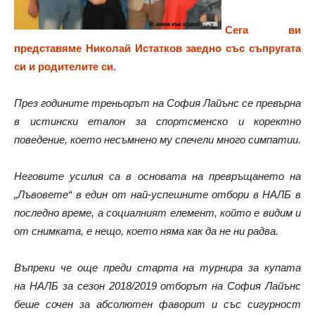
Сега ви
представяме Николай Истатков заедно със съпругата
си и родителите си.
През годините треньорът на София Лайънс се превърна
в истински еталон за спортсменско и коректно
поведение, което несъмнено му спечели много симпатии.
Неговите усилия са в основата на превръщането на
„Лъвовете“ в един от най-успешните отбори в НАЛБ в
последно време, а социалният
елемент, който е видим и
от снимката, е нещо, което няма как да не ни радва.
Въпреки че още преди старта на турнира за купата
на НАЛБ за сезон 2018/2019 отборът на София Лайънс
беше сочен за абсолютен фаворит и със сигурност