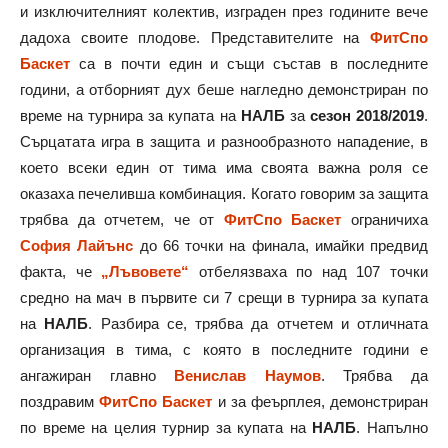
и изключителният колектив, изграден през годините вече
дадоха своите плодове. Представителите на
ФитСпо
Баскет
са в почти един и същи състав в последните
години, а отборният дух беше нагледно демонстриран по
време на турнира за купата на
НАЛБ
за
сезон 2018/2019
.
Сърцатата игра в защита и разнообразното нападение, в
което всеки един от тима има своята важна роля се
оказаха печеливша комбинация. Когато говорим за защита
трябва да отчетем, че от
ФитСпо Баскет
ограничиха
София Лайънс
до 66 точки на финала, имайки предвид
факта, че
„Лъвовете“
отбелязваха по над 107 точки
средно на мач в първите си 7 срещи в турнира за купата
на
НАЛБ
. Разбира се, трябва да отчетем и отличната
организация в тима, с която в последните години е
ангажиран главно
Венислав Наумов
. Трябва да
поздравим
ФитСпо Баскет
и за феърплея, демонстриран
по време на целия турнир за купата на
НАЛБ
. Напълно