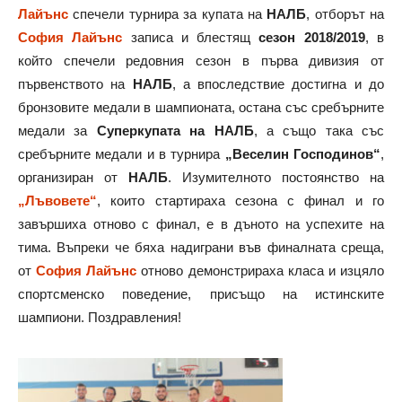
Лайънс
спечели турнира за купата на
НАЛБ
, отборът на
София Лайънс
записа и блестящ
сезон 2018/2019
, в
който спечели редовния сезон в първа дивизия от
първенството на
НАЛБ
, а впоследствие достигна и до
бронзовите медали в шампионата, остана със сребърните
медали за
Суперкупата на НАЛБ
, а също така със
сребърните медали и в турнира
„Веселин Господинов“
,
организиран от
НАЛБ
. Изумителното постоянство на
„Лъвовете“
, които стартираха сезона с финал и го
завършиха отново с финал, е в дъното на успехите на
тима. Въпреки че бяха надиграни във финалната среща,
от
София Лайънс
отново демонстрираха класа и изцяло
спортсменско поведение, присъщо на истинските
шампиони. Поздравления!