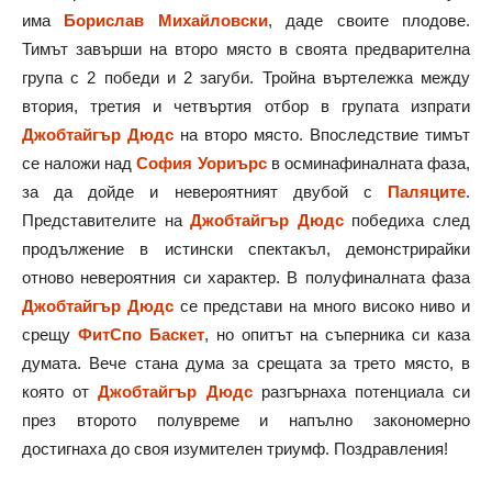
има
Борислав Михайловски
, даде своите плодове.
Тимът завърши на второ място в своята предварителна
група с 2 победи и 2 загуби. Тройна въртележка между
втория, третия и четвъртия отбор в групата изпрати
Джобтайгър Дюдс
на второ място. Впоследствие тимът
се наложи над
София Уориърс
в осминафиналната фаза,
за да дойде и невероятният двубой с
Паляците
.
Представителите на
Джобтайгър Дюдс
победиха след
продължение в истински спектакъл, демонстрирайки
отново невероятния си характер. В полуфиналната фаза
Джобтайгър Дюдс
се представи на много високо ниво и
срещу
ФитСпо Баскет
, но опитът на съперника си каза
думата. Вече стана дума за срещата за трето място, в
която от
Джобтайгър Дюдс
разгърнаха потенциала си
през второто полувреме и напълно закономерно
достигнаха до своя изумителен триумф. Поздравления!