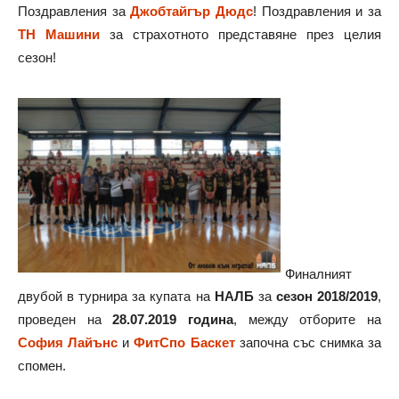
Поздравления за
Джобтайгър Дюдс
! Поздравления и за
ТН Машини
за страхотното представяне през целия
сезон!
Финалният
двубой в турнира за купата на
НАЛБ
за
сезон 2018/2019
,
проведен на
28.07.2019 година
, между отборите на
София Лайънс
и
ФитСпо Баскет
започна със снимка за
спомен.