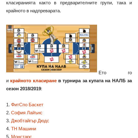
класиранията както в предварителните групи, така и
крайното в надпреварата.
Ето го
и
крайното класиране
в турнира за купата на НАЛБ за
сезон 2018/2019
:
1.
ФитСпо Баскет
2.
София Лайънс
3.
Джобтайгър Дюдс
4.
ТН Машини
5.
Монстарс