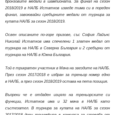
бронзовите медали в шампионата. За финал на сезон
2018/2019 в НАЛБ Истатков изведе тима си в пореден
финал, завоювайки сребърните медали от турнира за
купата НАЛБ за сезон 2018/2019.
Освен описаните по-горе призове, със София Лайънс
Николай Истатков има спечелени 1 златен медал от
турнира на НАЛБ в Северна България и 2 сребърни от
турнира на НАЛБ в Южна България.
Той е трикратен участник в Мача на звездите на НАЛБ.
През сезон 2017/2018 е избран за треньор номер едно
в НАЛБ, а през сезон 2018/2019 остава на пета позиция.
Въпреки че е отдаден изцяло на треньорските си
функции, Истатков има и 32 мача в НАЛБ като
състезател. В турнира за купата на НАЛБ за сезон
2017/2018 дори триумфира в конкурса за стрелба от