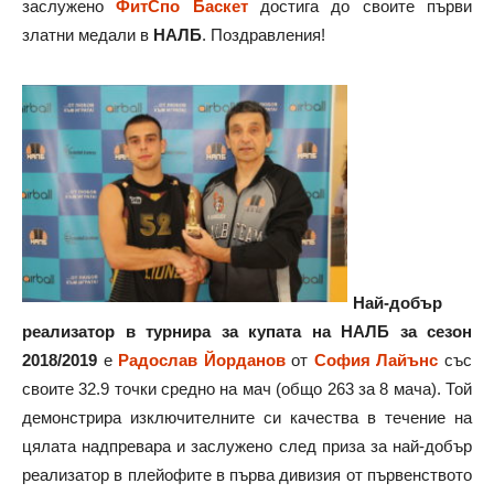
заслужено
ФитСпо Баскет
достига до своите първи
златни медали в
НАЛБ
. Поздравления!
Най-добър
реализатор в турнира за купата на НАЛБ за сезон
2018/2019
е
Радослав Йорданов
от
София Лайънс
със
своите 32.9 точки средно на мач (общо 263 за 8 мача). Той
демонстрира изключителните си качества в течение на
цялата надпревара и заслужено след приза за най-добър
реализатор в плейофите в първа дивизия от първенството