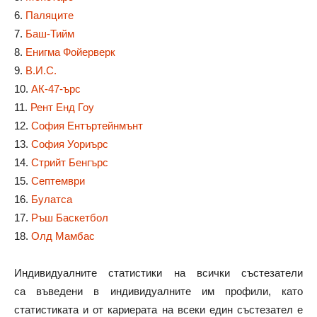
6.
Паляците
7.
Баш-Тийм
8.
Енигма Фойерверк
9.
В.И.С.
10.
АК-47-ърс
11.
Рент Енд Гоу
12.
София Ентъртейнмънт
13.
София Уориърс
14.
Стрийт Бенгърс
15.
Септември
16.
Булатса
17.
Ръш Баскетбол
18.
Олд Мамбас
Индивидуалните статистики на всички състезатели
са въведени в индивидуалните им профили, като
статистиката и от кариерата на всеки един състезател е