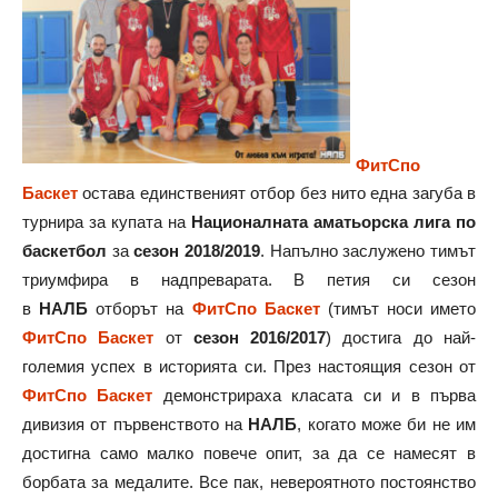
ФитСпо
Баскет
остава единственият отбор без нито една загуба в
турнира за купата на
Националната аматьорска лига по
баскетбол
за
сезон 2018/2019
. Напълно заслужено тимът
триумфира в надпреварата. В петия си сезон
в
НАЛБ
отборът на
ФитСпо Баскет
(тимът носи името
ФитСпо Баскет
от
сезон 2016/2017
) достига до най-
големия успех в историята си. През настоящия сезон от
ФитСпо Баскет
демонстрираха класата си и в първа
дивизия от първенството на
НАЛБ
, когато може би не им
достигна само малко повече опит, за да се намесят в
борбата за медалите. Все пак, невероятното постоянство